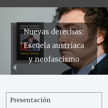
capitalismo
digital. Ponencia
Nuevas derechas:
de Marcos
Escuela austriaca
Roitman
y neofascismo
Rosenmann
Presentación